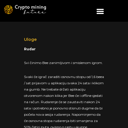
Uloge
Rudar
Svi činimo Bee zanimljivom i smislenom igrom.
Svaki će igrač zaraditi osnovnu stopu od 1,6 beea
/ sat prijavom u aplikaciju svaka 24 sata i klikom
na gumb. Ne trebate držati aplikaciju
otvorenom nakon klika jer Bee će i offline sjedati
na račun. Rudarenje će se zaustaviti nakon 24
sata i potrebno je ponovno stisnuti dugme da bi
počela nova sesija rudarenja. Napominjemo da
će osnovna stopa rudarenja biti smanjena za
50% četiri puta, ovisno o rastu ukupne