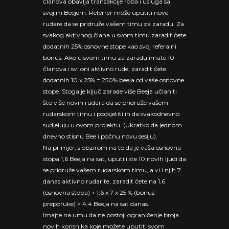
članova obavlja transakcije roba i usluga sa
svojim Beejem. Referrer može uputiti nove
rudare da se pridruže vašem timu za zaradu. Za
svakog aktivnog člana u svom timu zaradit ćete
dodatnih 25% osnovne stope kao svoj referalni
bonus. Ako u svom timu za zaradu imate 10
članova i svi oni aktivno rude, zaradit ćete
dodatnih 10 x 25% = 250% beeja od vaše osnovne
stope. Stoga je ključ zarade više Beeja učlaniti
što više novih rudara da se pridruže vašem
rudarskom timu i podsjetiti ih da svakodnevno
sudjeluju u ovom projektu. (Ukratko da jednom
dnevno stisnu Bee i počnu novu sesiju).
Na primjer, s obzirom na to da je vaša osnovna
stopa 1,6 Beeja na sat, uputili ste 10 novih ljudi da
se pridruže vašem rudarskom timu, a vi i njih 7
danas aktivno rudarite, zaradit ćete na 1,6
(osnovna stopa) + 1,6 x 7 x 25 % (bonus
preporuke) = 4.4 Beeja na sat danas.
Imajte na umu da ne postoji ograničenje broja
novih korisnika koje možete uputiti svom