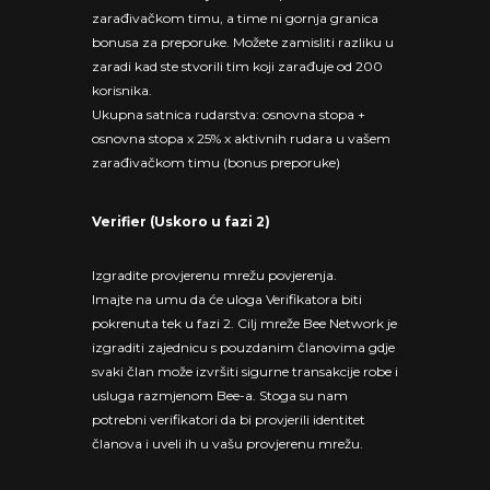
zarađivačkom timu, a time ni gornja granica
bonusa za preporuke. Možete zamisliti razliku u
zaradi kad ste stvorili tim koji zarađuje od 200
korisnika.
Ukupna satnica rudarstva: osnovna stopa +
osnovna stopa x 25% x aktivnih rudara u vašem
zarađivačkom timu (bonus preporuke)
Verifier (Uskoro u fazi 2)
Izgradite provjerenu mrežu povjerenja.
Imajte na umu da će uloga Verifikatora biti
pokrenuta tek u fazi 2. Cilj mreže Bee Network je
izgraditi zajednicu s pouzdanim članovima gdje
svaki član može izvršiti sigurne transakcije robe i
usluga razmjenom Bee-a. Stoga su nam
potrebni verifikatori da bi provjerili identitet
članova i uveli ih u vašu provjerenu mrežu.