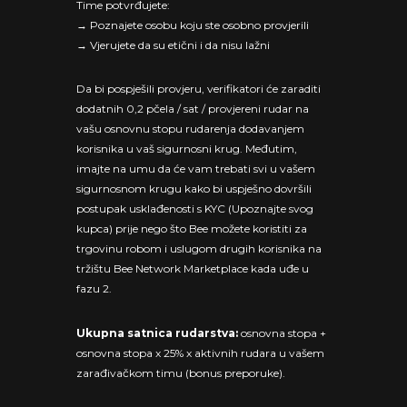
Time potvrđujete:
→ Poznajete osobu koju ste osobno provjerili
→ Vjerujete da su etični i da nisu lažni
Da bi pospješili provjeru, verifikatori će zaraditi
dodatnih 0,2 pčela / sat / provjereni rudar na
vašu osnovnu stopu rudarenja dodavanjem
korisnika u vaš sigurnosni krug. Međutim,
imajte na umu da će vam trebati svi u vašem
sigurnosnom krugu kako bi uspješno dovršili
postupak usklađenosti s KYC (Upoznajte svog
kupca) prije nego što Bee možete koristiti za
trgovinu robom i uslugom drugih korisnika na
tržištu Bee Network Marketplace kada uđe u
fazu 2.
Ukupna satnica rudarstva:
osnovna stopa +
osnovna stopa x 25% x aktivnih rudara u vašem
zarađivačkom timu (bonus preporuke).