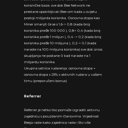
korisničke baze, sve dok Bee Network ne
prestane opskrbljivati Bee-om kada u svijetu
postoji milijarda korisnika. Osnovna stopa kao
Miner smanjit će se s 1,6-> 0,8 (kada broj
korisnika pređe 100 000 ), 0,8> 0,4 (kada broj
korisnika pređe 1 milijun ), 0,4 -> 0,2 (kada broj
korisnika pređe 10 milijuna ), 0,2-> 0,1 (kada
naraste na 100 milijuna korisnika) sve dok iznos
skupljanja ne postane 0 kad naraste na 1
milijardu korisnika.
Ukupna satnica rudarenja: osnovna stopa +
osnovna stopa x 25% x aktivnih rudara u vašem
timu (preporučeni bonus)
Referrer
Referrer je netko tko pomaže izgraditi aktivnu
zajednicu s pouzdanim članovima. Vrijednost
Beeja raste kako zajednica raste i što više