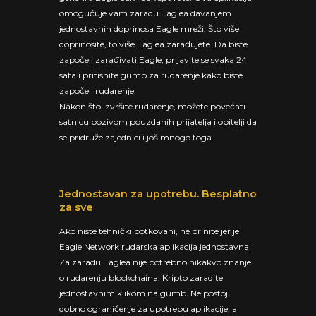
omogućuje vam zaradu Eaglea davanjem
jednostavnih doprinosa Eagle mreži. Što više
doprinosite, to više Eaglea zarađujete. Da biste
započeli zarađivati Eagle, prijavite se svaka 24
sata i pritisnite gumb za rudarenje kako biste
započeli rudarenje.
Nakon što izvršite rudarenje, možete povećati
satnicu pozivom pouzdanih prijatelja i obitelji da
se pridruže zajednici i još mnogo toga.
Jednostavan za upotrebu. Besplatno
za sve
Ako niste tehnički potkovani, ne brinite jer je
Eagle Network rudarska aplikacija jednostavna!
Za zaradu Eaglea nije potrebno nikakvo znanje
o rudarenju blockchaina. Kripto zaradite
jednostavnim klikom na gumb. Ne postoji
dobno ograničenje za upotrebu aplikacije, a