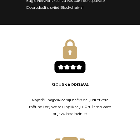
Eagle Network radi za vas čak i dok spavate!
Dobrodošli u svijet Blockchaina!
SIGURNA PRIJAVA
Najbrži i najprikladniji način da ljudi otvore
račune i prijave se u aplikaciju. Pružamo vam
prijavu bez lozinke.